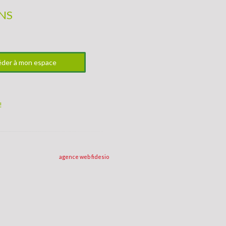
ANS
der à mon espace
!
agence web
fidesio